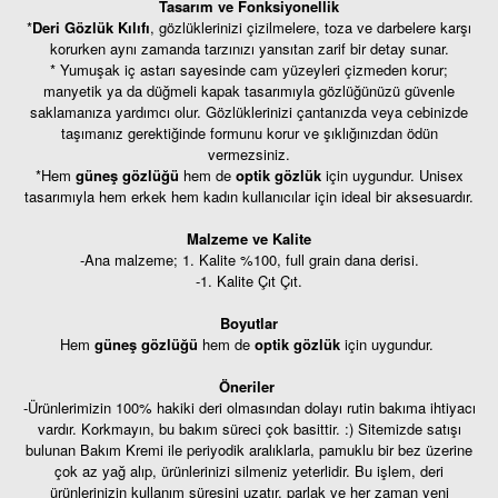
Tasarım ve Fonksiyonellik
*
Deri Gözlük Kılıfı
, gözlüklerinizi çizilmelere, toza ve darbelere karşı
korurken aynı zamanda tarzınızı yansıtan zarif bir detay sunar.
* Yumuşak iç astarı sayesinde cam yüzeyleri çizmeden korur;
manyetik ya da düğmeli kapak tasarımıyla gözlüğünüzü güvenle
saklamanıza yardımcı olur. Gözlüklerinizi çantanızda veya cebinizde
taşımanız gerektiğinde formunu korur ve şıklığınızdan ödün
vermezsiniz.
*Hem
güneş gözlüğü
hem de
optik gözlük
için uygundur. Unisex
tasarımıyla hem erkek hem kadın kullanıcılar için ideal bir aksesuardır.
Malzeme ve Kalite
-Ana malzeme; 1. Kalite %100, full grain dana derisi.
-1. Kalite Çıt Çıt.
Boyutlar
Hem
güneş gözlüğü
hem de
optik gözlük
için uygundur.
Öneriler
-Ürünlerimizin 100% hakiki deri olmasından dolayı rutin bakıma ihtiyacı
vardır. Korkmayın, bu bakım süreci çok basittir. :) Sitemizde satışı
bulunan
Bakım Kremi
ile periyodik aralıklarla, pamuklu bir bez üzerine
çok az yağ alıp, ürünlerinizi silmeniz yeterlidir. Bu işlem, deri
ürünlerinizin kullanım süresini uzatır, parlak ve her zaman yeni