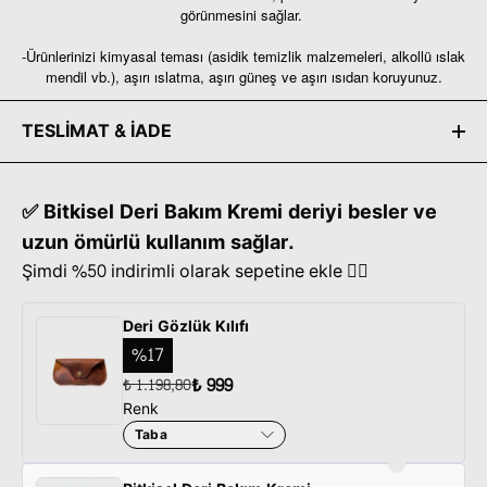
görünmesini sağlar.
-Ürünlerinizi kimyasal teması (asidik temizlik malzemeleri, alkollü ıslak
mendil vb.), aşırı ıslatma, aşırı güneş ve aşırı ısıdan koruyunuz.
TESLİMAT & İADE
✅ Bitkisel Deri Bakım Kremi deriyi besler ve
uzun ömürlü kullanım sağlar.
Şimdi %50 indirimli olarak sepetine ekle 👇🏽
Deri Gözlük Kılıfı
%
17
₺ 999
₺ 1.198,80
Renk
Taba