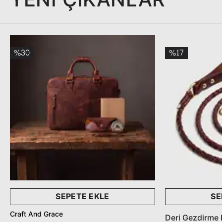
YENİ ÇIKANLAR
%30
%17
SEPETE EKLE
SE
Craft And Grace
Deri Gezdirme 