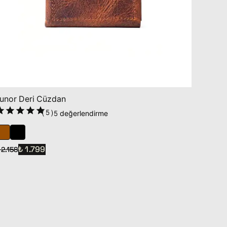
unor Deri Cüzdan
(
5
)
5 değerlendirme
₺ 1.799
 2.158