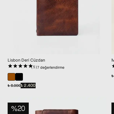
Lisbon Deri Cüzdan
M
(
5
)
7 değerlendirme
₺
₺ 2.400
₺ 3.000
%20