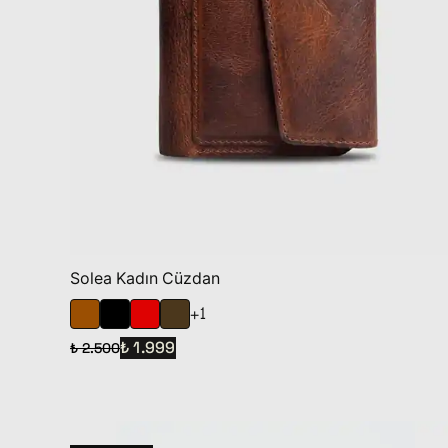
Solea Kadın Cüzdan
+1
₺ 1.999
₺ 2.500