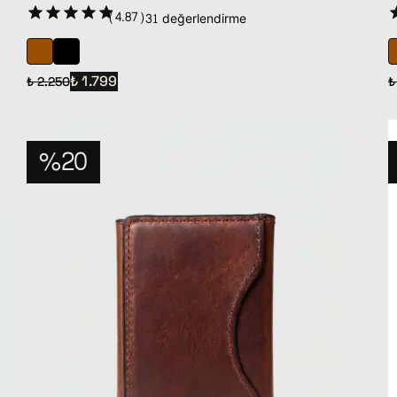
(
4.87
)
31 değerlendirme
₺ 1.799
₺ 2.250
₺
%20