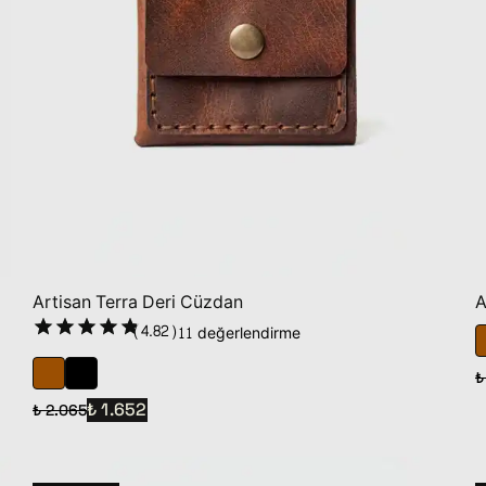
Artisan Terra Deri Cüzdan
A
(
4.82
)
11 değerlendirme
₺
₺ 1.652
₺ 2.065