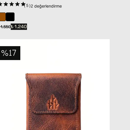
(
5
)
2 değerlendirme
₺ 1.240
 1.550
%17