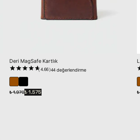
Deri MagSafe Kartlık
L
(
4.66
)
44 değerlendirme
₺ 1.575
₺ 1.970
₺