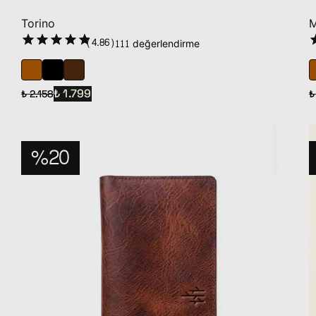
Torino
M
(
4.86
)
111 değerlendirme
₺ 1.799
₺ 2.158
₺
%20