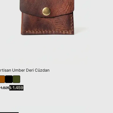
rtisan Umber Deri Cüzdan
₺ 1.459
 1.825