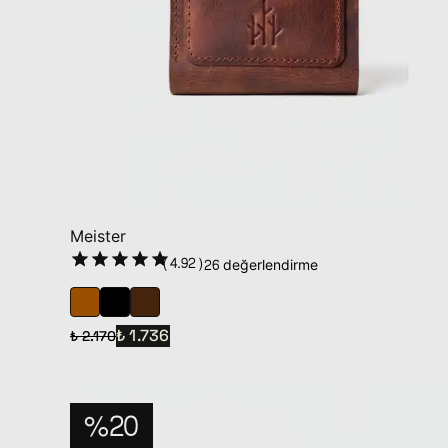
Meister
(
4.92
)
26 değerlendirme
₺ 1.736
₺ 2.170
%20