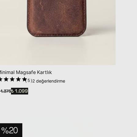
inimal Magsafe Kartlık
(
5
)
2 değerlendirme
₺ 1.099
 1.375
%20