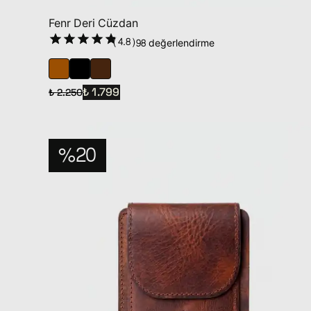
Fenr Deri Cüzdan
(
4.8
)
98 değerlendirme
₺ 1.799
₺ 2.250
%20