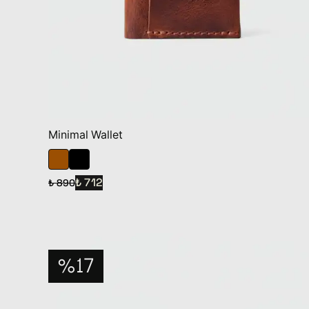
Minimal Wallet
₺ 712
₺ 890
%17