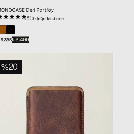
ONOCASE Deri Portföy
(
5
)
3 değerlendirme
₺ 3.499
 5.385
%20