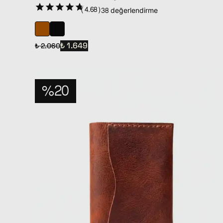
(
4.68
)
38 değerlendirme
₺ 1.649
₺ 2.060
%20