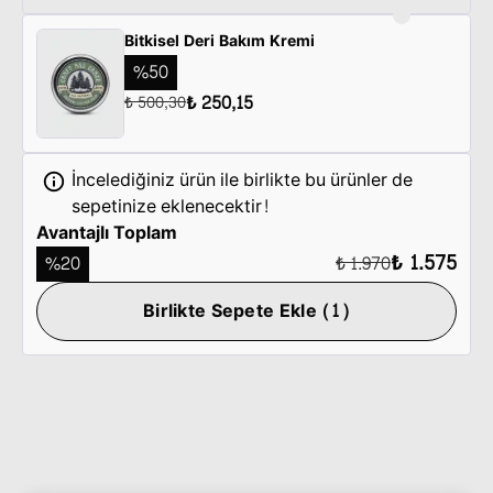
Bitkisel Deri Bakım Kremi
%
50
₺ 250,15
₺ 500,30
İncelediğiniz ürün ile birlikte bu ürünler de
sepetinize eklenecektir!
Avantajlı Toplam
₺ 1.575
%
20
₺ 1.970
Birlikte Sepete Ekle (1)