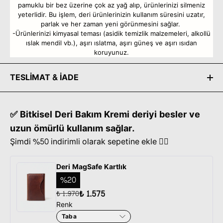
pamuklu bir bez üzerine çok az yağ alıp, ürünlerinizi silmeniz
yeterlidir. Bu işlem, deri ürünlerinizin kullanım süresini uzatır,
parlak ve her zaman yeni görünmesini sağlar.
-Ürünlerinizi kimyasal teması (asidik temizlik malzemeleri, alkollü
ıslak mendil vb.), aşırı ıslatma, aşırı güneş ve aşırı ısıdan
koruyunuz.
TESLİMAT & İADE
✅ Bitkisel Deri Bakım Kremi deriyi besler ve
uzun ömürlü kullanım sağlar.
Şimdi %50 indirimli olarak sepetine ekle 👇🏽
Deri MagSafe Kartlık
%
20
₺ 1.575
₺ 1.970
Renk
Taba