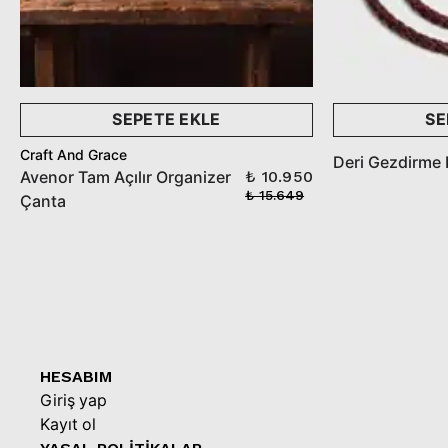
SEPETE EKLE
SE
Craft And Grace
Deri Gezdirme 
Avenor Tam Açılır Organizer
₺ 10.950
Çanta
₺ 15.649
HESABIM
Giriş yap
Kayıt ol