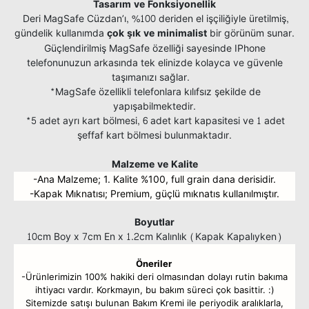
Tasarım ve Fonksiyonellik
Deri MagSafe Cüzdan’ı, %100 deriden
el işçiliğiyle üretilmiş,
g
ündelik kullanımda
çok şık ve minimalist
bir görünüm sunar.
G
özelliği sayesinde IPhone
üçlendirilmiş MagSafe
telefonunuzun arkasında tek elinizde kolayca ve güvenle
taşımanızı sağlar.
*MagSafe özellikli telefonlara kılıfsız şekilde de
yapışabilmektedir.
*5 adet ayrı kart bölmesi, 6 adet kart kapasitesi ve 1 adet
şeffaf kart bölmesi bulunmaktadır.
Malzeme ve Kalite
-Ana Malzeme; 1. Kalite %100, full grain dana derisidir.
-Kapak Mıknatısı; Premium, güçlü mıknatıs kullanılmıştır.
Boyutlar
10cm Boy x 7cm En x 1.2cm Kalınlık (Kapak Kapalıyken)
Öneriler
-Ürünlerimizin 100% hakiki deri olmasından dolayı rutin bakıma
ihtiyacı vardır. Korkmayın, bu bakım süreci çok basittir. :)
Sitemizde satışı bulunan Bakım Kremi ile periyodik aralıklarla,