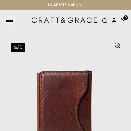
ÜCRETSİZ KARGO!
0
%20