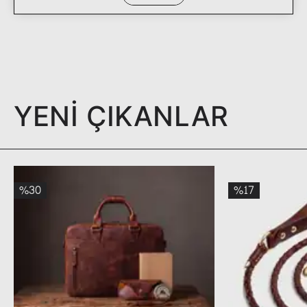
YENİ ÇIKANLAR
%30
%17