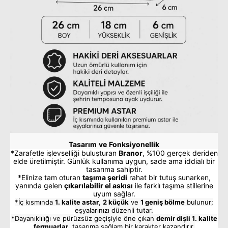
Tasarım ve Fonksiyonellik
*Zarafetle işlevselliği buluşturan
Branor
, %100 gerçek deriden
elde üretilmiştir. Günlük kullanıma uygun, sade ama iddialı bir
tasarıma sahiptir.
*Elinize tam oturan
taşıma şeridi
rahat bir tutuş sunarken,
yanında gelen
çıkarılabilir el askısı
ile farklı taşıma stillerine
uyum sağlar.
*İç kısmında
1. kalite astar
,
2 küçük
ve
1 geniş bölme
bulunur;
eşyalarınızı düzenli tutar.
*Dayanıklılığı ve pürüzsüz geçişiyle öne çıkan
demir dişli 1. kalite
fermuarlar
, tasarıma sağlam bir karakter kazandırır.