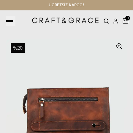
ÜCRETSİZ KARGO!
0
%20