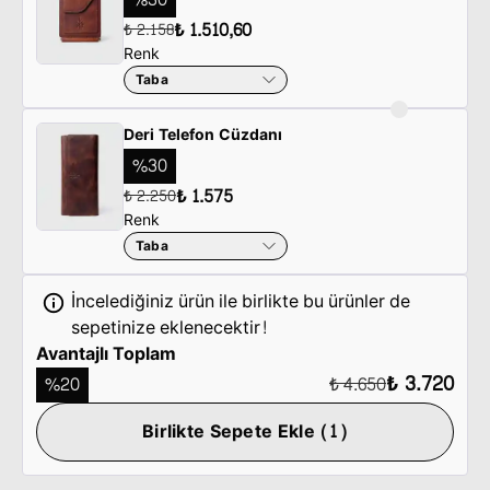
₺ 1.510,60
₺ 2.158
Renk
Taba
Deri Telefon Cüzdanı
%
30
₺ 1.575
₺ 2.250
Renk
Taba
İncelediğiniz ürün ile birlikte bu ürünler de
sepetinize eklenecektir!
Avantajlı Toplam
₺ 3.720
%
20
₺ 4.650
Birlikte Sepete Ekle (1)