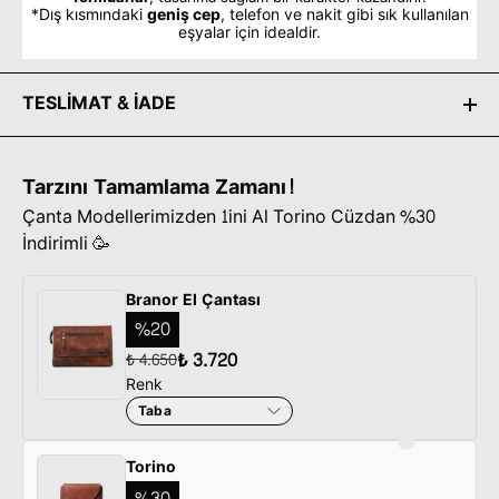
*Dış kısmındaki
geniş cep
, telefon ve nakit gibi sık kullanılan
eşyalar için idealdir.
TESLİMAT & İADE
Tarzını Tamamlama Zamanı!
Çanta Modellerimizden 1ini Al Torino Cüzdan %30
İndirimli 🥳
Branor El Çantası
%
20
₺ 3.720
₺ 4.650
Renk
Taba
Torino
%
30